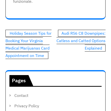
funzionale.
Post
Holiday Season Tips for
Audi RS6 C8 Downpipes:
navigation
Booking Your Virginia
Catless and Catted Options
Medical Marijuanas Card
Explained
Appointment on Time
Pages
Contact
Privacy Policy